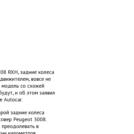
508 RXH, задние колеса
 движителем, вовсе не
т модель со схожей
удут, и об этом заявил
 Autocar.
орой задние колеса
овер Peugeot 3008.
 преодолевать в
тни километров.