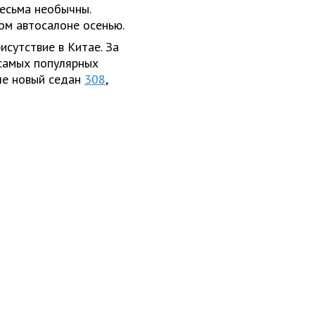
весьма необычны.
ом автосалоне осенью.
исутствие в Китае. За
 самых популярных
ле новый седан
308
,