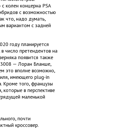
 с колен концерна PSA
гибридов с возможностью
ак что, надо думать,
ым вариантом с задней
2020 году планируется
, в число претендентов на
верняка появится также
 3008 — Лоран Бланше,
ем это вполне возможно,
иля, имеющего plug-in
. Кроме того, французы
, которые в перспективе
 грядущей маленькой
льного, почти
ктный кроссовер.