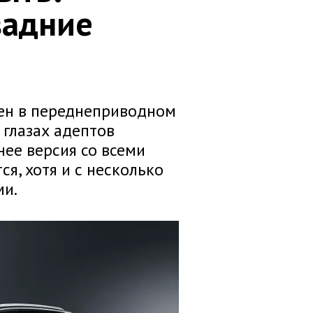
задние
лен в переднеприводном
 глазах адептов
нее версия со всеми
я, хотя и с несколько
и.