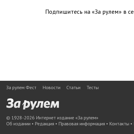
Подпишитесь на «За рулем» в
се
За рулем Фест
Новости
Статьи
Тесты
© 1928-
2026
Интернет издание «За рулем»
Об издании
•
Редакция
•
Правовая информация
•
Контакты
•