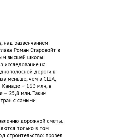
в, над развенчанием
глава Роман Старовойт в
ным высшей школы
ла исследование на
однополосной дороги в
раза меньше, чем в США,
 в Канаде – 163 млн, в
е – 25,8 млн. Таким
стран с самыми
тавлению дорожной сметы.
яются только в том
од строительство: провел