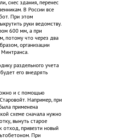
и, снес здания, перенес
енникам. В России все
бот. При этом
ыкрутить руки ведомству.
ом 600 мм, а при
м, потому что через два
образом, организации
 Минтранса.
дику раздельного учета
 будет его внедрять
можно и с помощью
Старовойт. Например, при
была применена
ской схеме сначала нужно
отку, вынуть старое
ак отход, привезти новый
льтобетоном. При