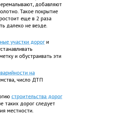
перемалывают, добавляют
полотно. Такое покрытие
ростоит еще в 2 раза
ь далеко не везде.
ные участки дорог
и
устанавливать
метку и обустраивать эти
аварийности на
омства, число ДТП
огию
строительства дорог
ве таких дорог следует
ия местности.