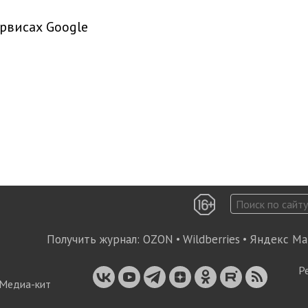
рвисах Google
Получить журнал:
OZON
•
Wildberries
•
Яндекс Ма
Р
Медиа-кит