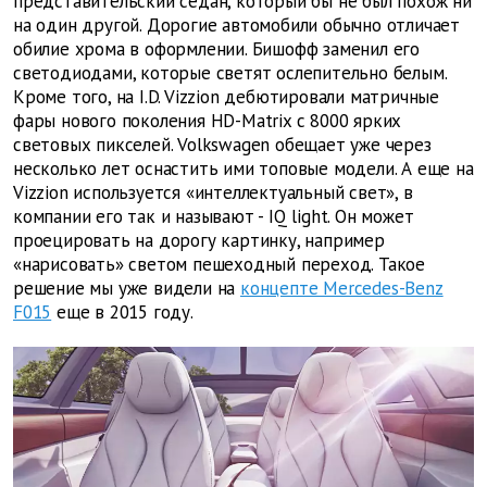
представительский седан, который бы не был похож ни
на один другой. Дорогие автомобили обычно отличает
обилие хрома в оформлении. Бишофф заменил его
светодиодами, которые светят ослепительно белым.
Кроме того, на I.D. Vizzion дебютировали матричные
фары нового поколения HD-Matrix с 8000 ярких
световых пикселей. Volkswagen обещает уже через
несколько лет оснастить ими топовые модели. А еще на
Vizzion используется «интеллектуальный свет», в
компании его так и называют - IQ light. Он может
проецировать на дорогу картинку, например
«нарисовать» светом пешеходный переход. Такое
решение мы уже видели на
концепте Mercedes-Benz
F015
еще в 2015 году.