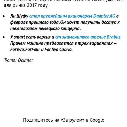
для рынка 2017 году.
Ли Шуфу
стал крупнейшим акционером Daimler AG
в
феврале прошлого года. Он хочет получить доступ к
технологиям немецкого концерна.
У smart есть версия и
от знаменитого ателье Brabus
.
Причем машина предлагается в трех вариантах —
ForTwo, ForFour и ForTwo Cabrio.
Фото: Daimler
Подпишитесь на «За рулем» в
Google