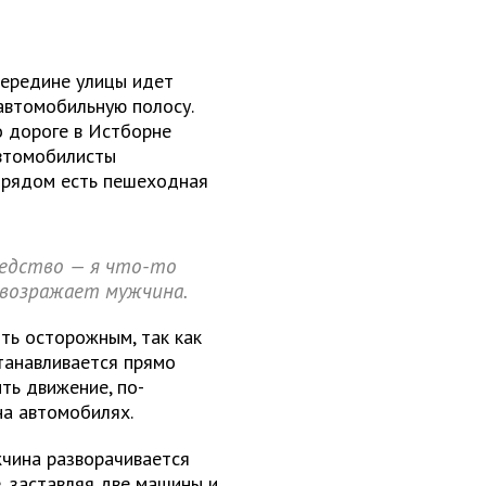
середине улицы идет
 автомобильную полосу.
о дороге в Истборне
Автомобилисты
о рядом есть пешеходная
средство — я что-то
 возражает мужчина.
ть осторожным, так как
станавливается прямо
ть движение, по-
на автомобилях.
чина разворачивается
, заставляя две машины и