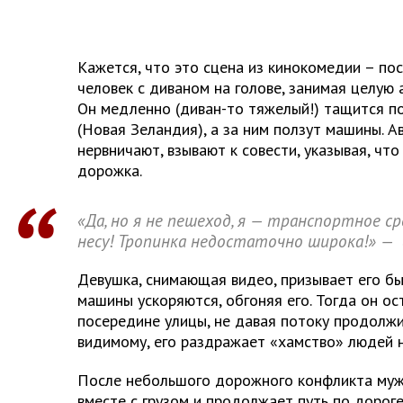
Кажется, что это сцена из кинокомедии – по
человек с диваном на голове, занимая целую
Он медленно (диван-то тяжелый!) тащится п
(Новая Зеландия), а за ним ползут машины. 
нервничают, взывают к совести, указывая, чт
дорожка.
«Да, но я не пешеход, я — транспортное 
несу! Тропинка недостаточно широка!» —
Девушка, снимающая видео, призывает его бы
машины ускоряются, обгоняя его. Тогда он о
посередине улицы, не давая потоку продолжи
видимому, его раздражает «хамство» людей 
После небольшого дорожного конфликта муж
вместе с грузом и продолжает путь по дороге