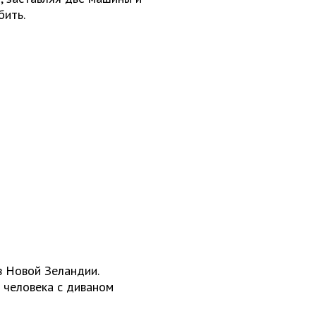
бить.
в Новой Зеландии.
о человека с диваном