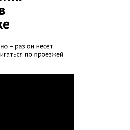
в
ке
но – раз он несет
вигаться по проезжей