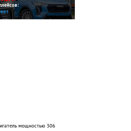
плейсов:
ркет
вигатель мощностью 306