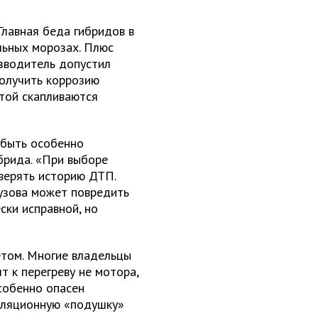
Главная беда гибридов в
льных морозах. Плюс
изводитель допустил
получить коррозию
итой скапливаются
 быть особенно
брида. «При выборе
верять историю ДТП.
узова может повредить
ски исправной, но
том. Многие владельцы
т к перегреву не мотора,
Особенно опасен
оляционную «подушку»