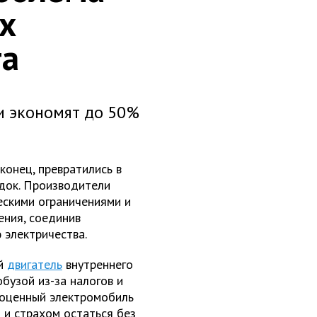
х
та
и экономят до 50%
конец, превратились в
док. Производители
скими ограничениями и
ния, соединив
 электричества.
й
двигатель
внутреннего
бузой из-за налогов и
ноценный электромобиль
 и страхом остаться без