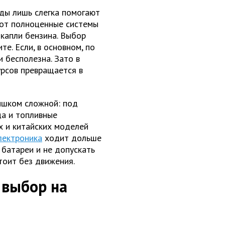
иды лишь слегка помогают
вот полноценные системы
 капли бензина. Выбор
те. Если, в основном, по
и бесполезна. Зато в
урсов превращается в
ишком сложной: под
а и топливные
х и китайских моделей
лектроника
ходит дольше
 батареи и не допускать
тоит без движения.
 выбор на