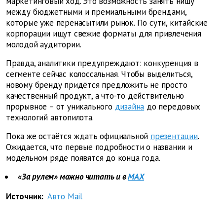
маркетинговый ход. Это возможность занять нишу
между бюджетными и премиальными брендами,
которые уже перенасытили рынок. По сути, китайские
корпорации ищут свежие форматы для привлечения
молодой аудитории.
Правда, аналитики предупреждают: конкуренция в
сегменте сейчас колоссальная. Чтобы выделиться,
новому бренду придётся предложить не просто
качественный продукт, а что-то действительно
прорывное – от уникального
дизайна
до передовых
технологий автопилота.
Пока же остаётся ждать официальной
презентации
.
Ожидается, что первые подробности о названии и
модельном ряде появятся до конца года.
«За рулем» можно читать и в
MAX
Источник:
Авто Mail