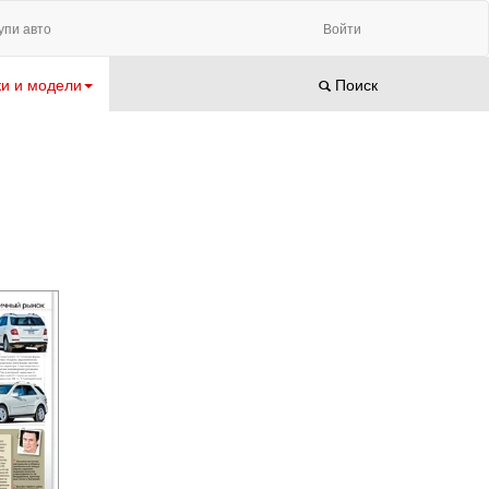
упи авто
Войти
и и модели
Поиск