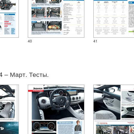
40
41
04 – Март. Тесты.