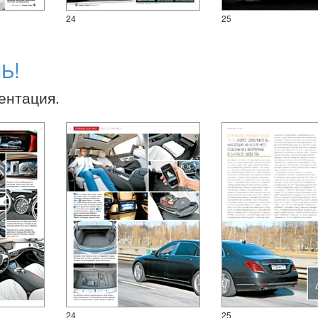
24
25
Ь!
зентация.
24
25