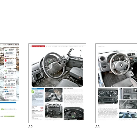
32
33