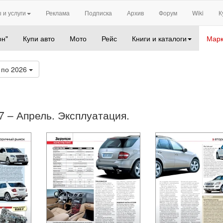
 и услуги
Реклама
Подписка
Архив
Форум
Wiki
К
он"
Купи авто
Мото
Рейс
Книги и каталоги
Марк
по 2026
07 – Апрель. Эксплуатация.