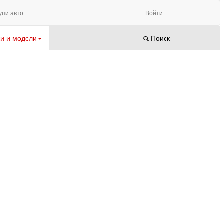
упи авто
Войти
и и модели
Поиск