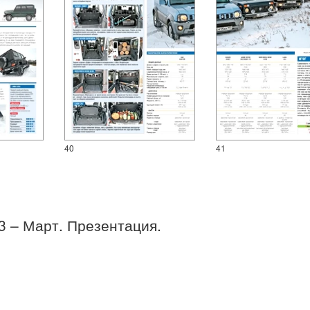
40
41
03 – Март. Презентация.