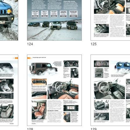
124
125
128
129