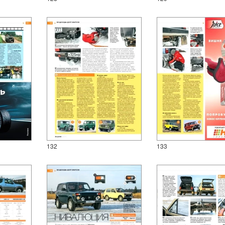
132
133