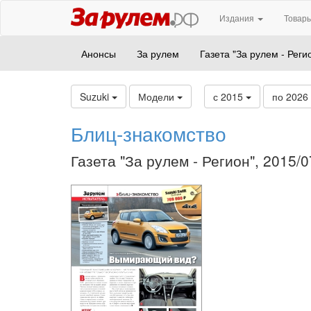
Издания
Товары
Анонсы
За рулем
Газета "За рулем - Реги
Suzuki
Модели
с 2015
по 2026
Блиц-знакомство
Газета "За рулем - Регион", 2015/