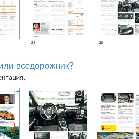
138
139
р или вседорожник?
ентация.