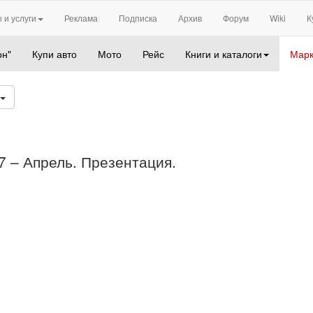
 и услуги
Реклама
Подписка
Архив
Форум
Wiki
К
он"
Купи авто
Мото
Рейс
Книги и каталоги
Марк
07 – Апрель. Презентация.