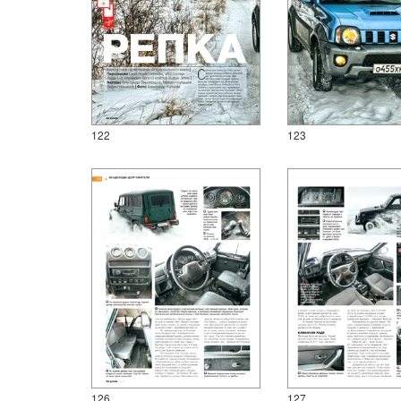
122
123
126
127