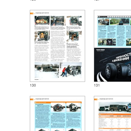
130
131