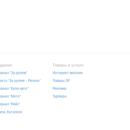
здания
Товары и услуги
рнал “За рулем”
Интернет магазин
зета “За рулем – Регион”
Товары ЗР
рнал “Купи авто”
Реклама
рнал “Мото”
Турбюро
рнал “Рейс”
иги, Каталоги