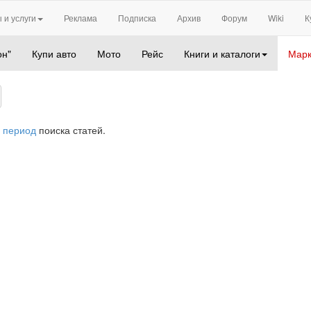
 и услуги
Реклама
Подписка
Архив
Форум
Wiki
К
он"
Купи авто
Мото
Рейс
Книги и каталоги
Марк
 период
поиска статей.