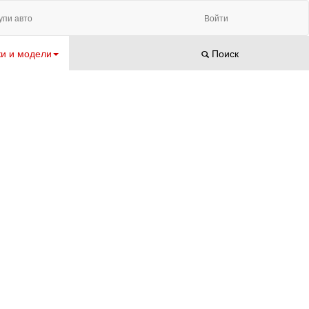
упи авто
Войти
и и модели
Поиск