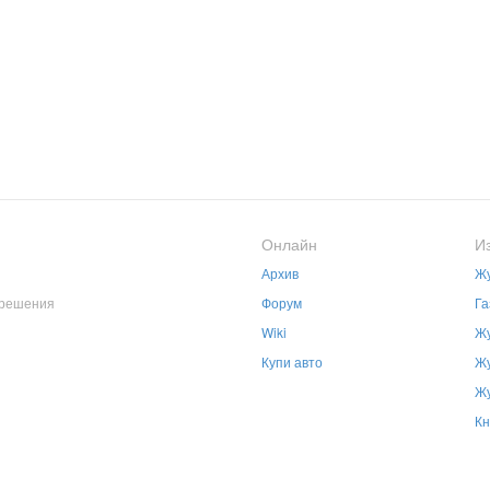
Онлайн
И
Архив
Жу
зрешения
Форум
Га
Wiki
Жу
Купи авто
Жу
Жу
Кн