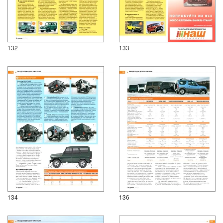
132
133
134
136