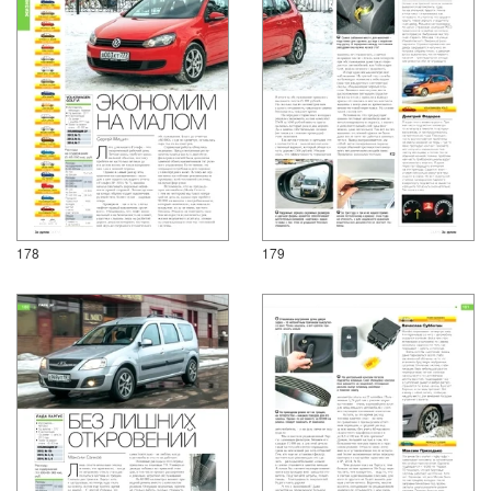
178
179