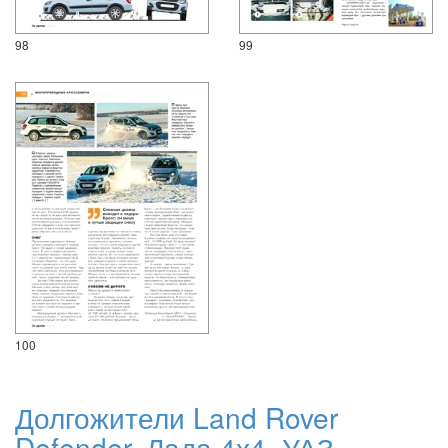
98
99
100
Долгожители Land Rover
Defender, Лада 4х4, УАЗ