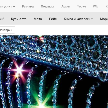
 и услуги
Реклама
Подписка
Архив
Форум
Wiki
К
он"
Купи авто
Мото
Рейс
Книги и каталоги
Марк
ментарии