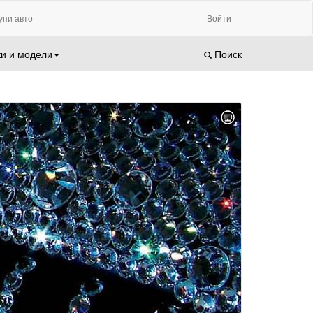
упи авто
Войти
и и модели
Поиск