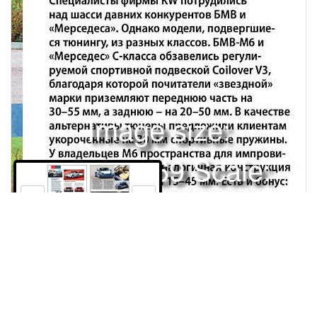
Image size:
1280x1669 Scale:
100% -
PanoJS3
372
373
ТЮНИНГНА ГРЕБНЕ МОДЫШатер веселья и роскошиВыбрать
дорогой суперкар или байк для прогулок по выходным можно,
посетив выставку Allianz Super Car and Bike. В этом году
сливки собрались на территории Royal Yacht Club под одним
шатром, напоминающим личный гараж восточного шейха:
Права и использование
«Роллс-Ройс», «Ламборгини», «Ленд-Ровер»,