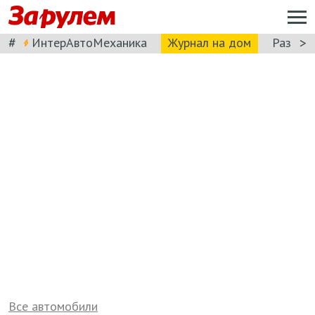
#
>
ИнтерАвтоМеханика
Журнал на дом
Разбор
Все автомобили