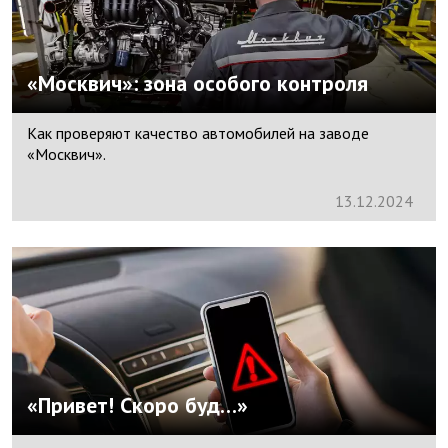
«Москвич»: зона особого контроля
Как проверяют качество автомобилей на заводе
«Москвич».
13.
12.
2024
«Привет! Скоро буд…»