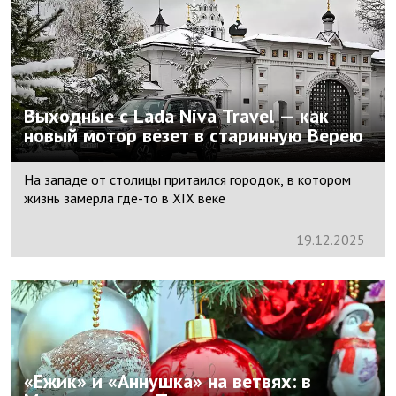
Выходные c Lada Niva Travel — как
новый мотор везет в старинную Верею
На западе от столицы притаился городок, в котором
жизнь замерла где-то в XIX веке
19.
12.
2025
«Ежик» и «Аннушка» на ветвях: в