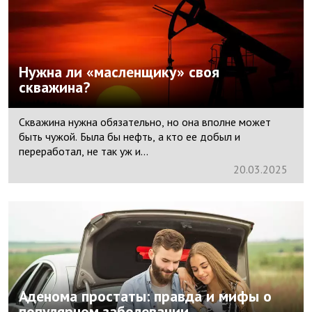
Нужна ли «масленщику» своя
скважина?
Скважина нужна обязательно, но она вполне может
быть чужой. Была бы нефть, а кто ее добыл и
переработал, не так уж и...
20.
03.
2025
Аденома простаты: правда и мифы о
популярном заболевании