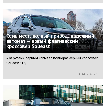
Семь мест, полный привод, надежный
автомат – новый флагманский
кроссовер Soueast
«За рулем» первым испытал полноразмерный кроссовер
Soueast S09
04.
02.
2025