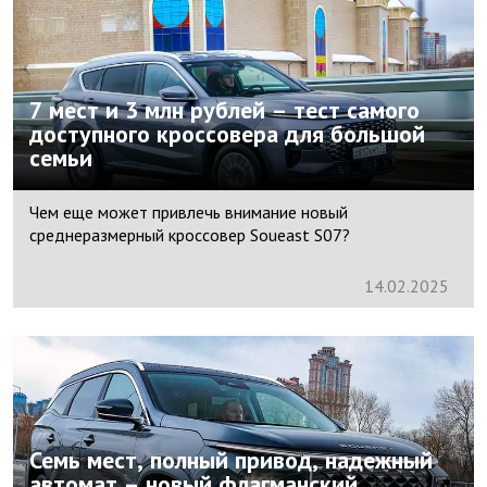
7 мест и 3 млн рублей – тест самого
доступного кроссовера для большой
семьи
Чем еще может привлечь внимание новый
среднеразмерный кроссовер Soueast S07?
14.
02.
2025
Семь мест, полный привод, надежный
автомат – новый флагманский