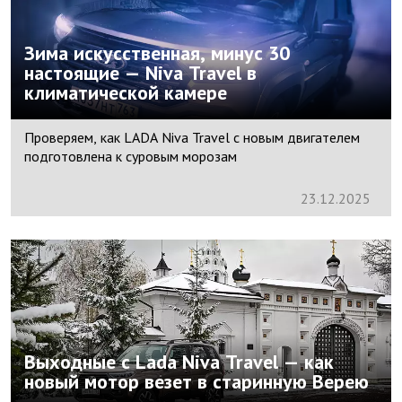
Зима искусственная, минус 30
настоящие — Niva Travel в
климатической камере
Проверяем, как LADA Niva Travel с новым двигателем
подготовлена к суровым морозам
23.
12.
2025
Выходные c Lada Niva Travel — как
новый мотор везет в старинную Верею