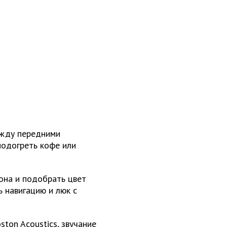
ежду передними
подогреть кофе или
она и подобрать цвет
ь навигацию и люк с
ton Acoustics, звучание