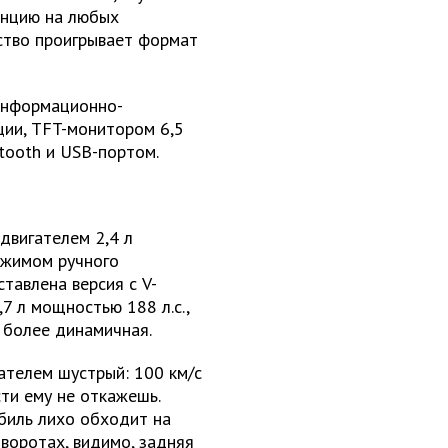
енцию на любых
йство проигрывает формат
информационно-
ции, TFT-монитором 6,5
tooth и USB-портом.
двигателем 2,4 л
ежимом ручного
тавлена версия с V-
 л мощностью 188 л.с.,
 более динамичная.
гателем шустрый: 100 км/с
сти ему не откажешь.
биль лихо обходит на
оворотах, видимо, задняя