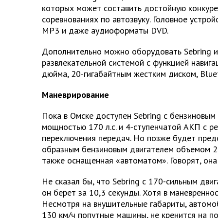
которых может составить достойную конкур
соревнованиях по автозвуку. Головное устро
MP3 и даже аудиоформаты DVD.
Дополнительно можно оборудовать Sebring 
развлекательной системой с функцией навига
дюйма, 20-гигабайтным жестким диском, Blue
Маневрирование
Пока в Омске доступен Sebring с бензиновым 
мощностью 170 л.с. и 4-ступенчатой АКП с р
переключения передач. Но позже будет предс
образным бензиновым двигателем объемом 2,7
также оснащенная «автоматом». Говорят, она
Не сказал бы, что Sebring с 170-сильным дви
он берет за 10,3 секунды. Хотя в маневренно
Несмотря на внушительные габариты, автомо
130 км/ч попутные машины, не кренится на п