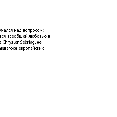
умался над вопросом:
тся всеобщей любовью в
Chrysler Sebring, не
авшегося европейских