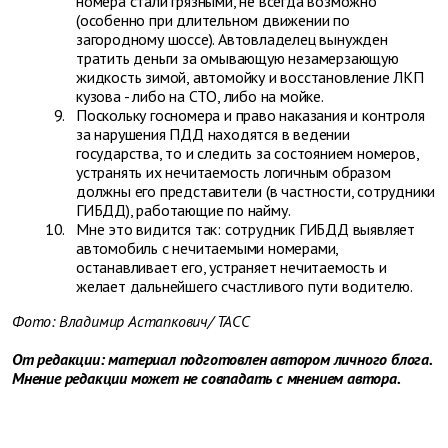
номера стали грязными, не всегда возможно
(особенно при длительном движении по
загородному шоссе). Автовладелец вынужден
тратить деньги за омывающую незамерзающую
жидкость зимой, автомойку и восстановление ЛКП
кузова - либо на СТО, либо на мойке.
Поскольку госномера и право наказания и контроля
за нарушения ПДД находятся в ведении
государства, то и следить за состоянием номеров,
устранять их нечитаемость логичным образом
должны его представители (в частности, сотрудники
ГИБДД), работающие по найму.
Мне это видится так: сотрудник ГИБДД выявляет
автомобиль с нечитаемыми номерами,
останавливает его, устраняет нечитаемость и
желает дальнейшего счастливого пути водителю.
Фото:
Владимир Астапкович/
ТАСС
От редакции: материал подготовлен автором личного блога.
Мнение редакции может не совпадать с мнением автора.