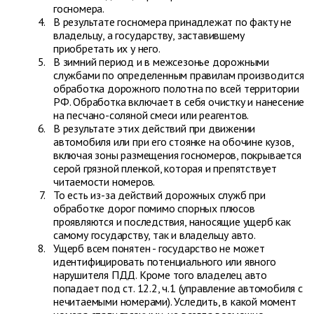
госномера.
В результате госномера принадлежат по факту не
владельцу, а государству, заставившему
приобретать их у него.
В зимний период и в межсезонье дорожными
службами по определенным правилам производится
обработка дорожного полотна по всей территории
РФ. Обработка включает в себя очистку и нанесение
на песчано-соляной смеси или реагентов.
В результате этих действий при движении
автомобиля или при его стоянке на обочине кузов,
включая зоны размещения госномеров, покрывается
серой грязной пленкой, которая и препятствует
читаемости номеров.
То есть из-за действий дорожных служб при
обработке дорог помимо спорных плюсов
проявляются и последствия, наносящие ущерб как
самому государству, так и владельцу авто.
Ущерб всем понятен - государство не может
идентифицировать потенциального или явного
нарушителя ПДД. Кроме того владелец авто
попадает под ст. 12.2, ч.1 (управление автомобиля с
нечитаемыми номерами). Уследить, в какой момент