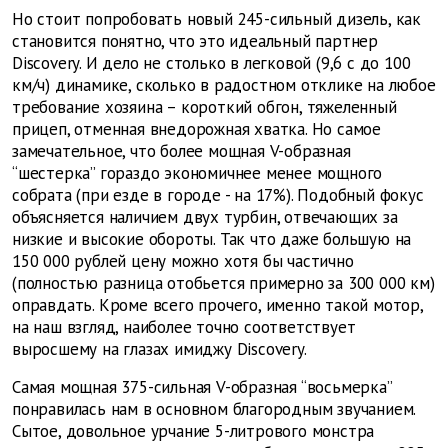
Но стоит попробовать новый 245-сильный дизель, как
становится понятно, что это идеальный партнер
Discovery. И дело не cтолько в легковой (9,6 с до 100
км/ч) динамике, сколько в радостном отклике на любое
требование хозяина – короткий обгон, тяжеленный
прицеп, отменная внедорожная хватка. Но самое
замечательное, что более мощная V-образная
“шестерка” гораздо экономичнее менее мощного
собрата (при езде в городе - на 17%). Подобный фокус
объясняется наличием двух турбин, отвечающих за
низкие и высокие обороты. Так что даже большую на
150 000 рублей цену можно хотя бы частично
(полностью разница отобьется примерно за 300 000 км)
оправдать. Кроме всего прочего, именно такой мотор,
на наш взгляд, наиболее точно соответствует
выросшему на глазах имиджу Discovery.
Самая мощная 375-сильная V-образная “восьмерка”
понравилась нам в основном благородным звучанием.
Сытое, довольное урчание 5-литрового монстра