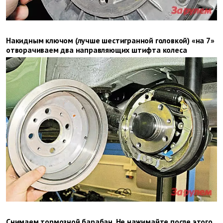
Накидным ключом (лучше шес­ти­гранной головкой) «на 7»
отво­рачиваем два направляющих штифта колеса
Снимаем тормозной барабан. Не нажимайте после этого