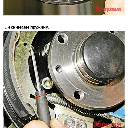
…и снимаем пру­жину.