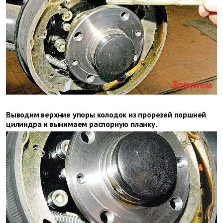
Выводим верх­ние упоры колодок из прорезей поршней
цилиндра и вынимаем рас­порную планку.