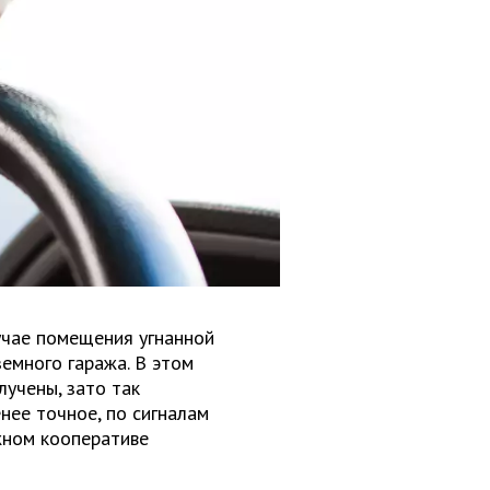
учае помещения угнанной
емного гаража. В этом
лучены, зато так
нее точное, по сигналам
жном кооперативе