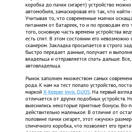
коробка до пачки сигарет) устройство можно
автомобиля, замаскировав его так, что найти
Учитывая то, что современные маячки осна
питанием от батареек, то и по проводам его 
того, основную часть времени устройства веду
есть спят. В этом состоянии его невозможно
сканером. Закладка просыпается в строго за
быстро передает данные, получает и выполн
владельца и отправляется спать дальше. Все
автовладельца.
Рынок заполнен множеством самых современн
рода. К нам на тест попало устройство, пост
маркой
X-Keeper Invis DUOS
. На первый взгля
отличается от других подобных устройств. Н
выяснились некоторые приятные бонусы. Во-п
действительно маленькое. В отличие от оста
половине пачки сигарет, этот «жучок» разме
спичечного коробка, что позволяет его прят