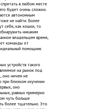
 спрятать в любом месте
 его будет очень сложно.
щаются автономным
тоже не найти. Более
т себя, как кошки, то
 обнаружить никаким
данное владельцем время,
яет команды от
, идеальный помощник
ых устройств такого
авляемое на рынок под
д, оно ничем не
о при близком изучении
ервых, оно
льных, равных примерно
ром чуть больше
ать более тщательно. Это