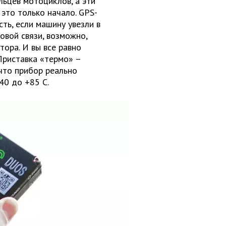
ьцев мотоциклов, а эти
 это только начало. GPS-
ть, если машину увезли в
овой связи, возможно,
тора. И вы все равно
Приставка «термо» –
 что прибор реально
-40 до +85
С.