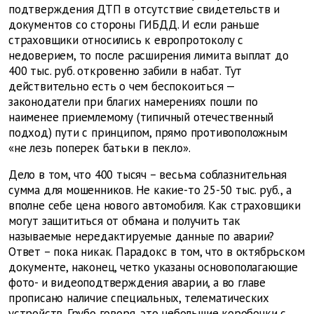
подтверждения ДТП в отсутствие свидетельств и
документов со стороны ГИБДД. И если раньше
страховщики относились к европротоколу с
недоверием, то после расширения лимита выплат до
400 тыс. руб. откровенно забили в набат. Тут
действительно есть о чем беспокоиться —
законодатели при благих намерениях пошли по
наименее приемлемому (типичный отечественный
подход) пути с принципом, прямо противоположным
«не лезь поперек батьки в пекло».
Дело в том, что 400 тысяч – весьма соблазнительная
сумма для мошенников. Не какие-то 25-50 тыс. руб., а
вполне себе цена нового автомобиля. Как страховщики
могут защититься от обмана и получить так
называемые нередактируемые данные по аварии?
Ответ – пока никак. Парадокс в том, что в октябрьском
документе, наконец, четко указаны основополагающие
фото- и видеоподтверждения аварии, а во главе
прописано наличие специальных, телематических
устройств. Грубо говоря, это небольшие коробочки с