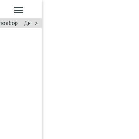
>
подбор
Дневник: Лада Искра
Такси
Форум
ПДД