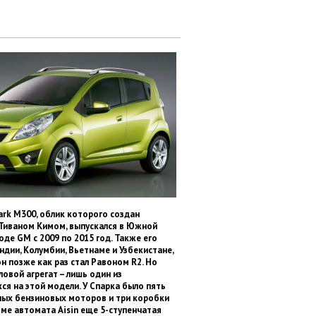
ark M300, облик которого создан
Тиваном Кимом, выпускался в Южной
оде GM с 2009 по 2015 год. Также его
ндии, Колумбии, Вьетнаме и Узбекистане,
 он позже как раз стал Равоном R2. Но
ловой агрегат – лишь один из
я на этой модели. У Спарка было пять
ых бензиновых моторов и три коробки
ме автомата Aisin еще 5-ступенчатая