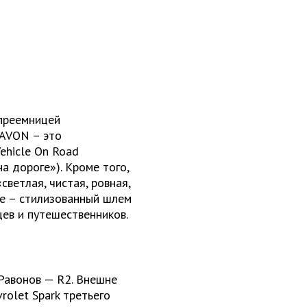
 преемницей
RAVON – это
Vehicle On Road
а дороге»). Кроме того,
светлая, чистая, ровная,
ме – стилизованный шлем
цев и путешественников.
Равонов — R2. Внешне
rolet Spark третьего