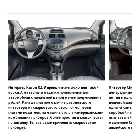
Интерьер Ravon R2. В принципе, неплохо для такой
Интерьер Che
крохи. А материалы отделки приемлемые для
центральную 
автомобиля с начальной ценой менее полумиллиона
нет ни в одн
рублей. Раньше главное отличие равоновского
дешевой даж
интерьера от спарковского было прямо перед
одна из сам
глазами водителя: на машине стояла «американская»
коробкой на 
комбинация приборов, более простая и классическая
испытателей,
по дизайну. Теперь стали применять спарковскую
медленнее Сп
приборку.
английского 