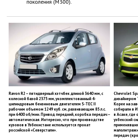
поколения (M300).
Ravon R2 – пятидверный хэтчбек длиной 3640 мм, с
Chevrolet Sp
колесной базой 2375 мм, укомплектованный 4-
дизайнером 
цилиндровым бензиновым двигателем S-TEC II
Корее на зав
рабочим объемом 1249 куб. cм, развивающим 85 л.с.
собирали в И
при 6400 об/мин. Привод передний, коробка передач –
в Асаке, где
автоматическая. Интересно, что при производстве
узбекский си
кузовов в Узбекистане используется прокат
применявшихс
российской «Северстали».
малолитражн
передач (кро