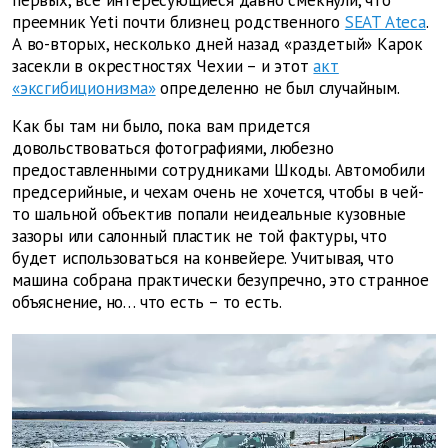
первых, все интересующиеся давно смекнули, что
преемник Yeti почти близнец родственного
SEAT Ateca
.
А во-вторых, несколько дней назад «раздетый» Карок
засекли в окрестностях Чехии – и этот
акт
«эксгибиционизма»
определенно не был случайным.
Как бы там ни было, пока вам придется
довольствоваться фотографиями, любезно
предоставленными сотрудниками Шкоды. Автомобили
предсерийные, и чехам очень не хочется, чтобы в чей-
то шальной объектив попали неидеальные кузовные
зазоры или салонный пластик не той фактуры, что
будет использоваться на конвейере. Учитывая, что
машина собрана практически безупречно, это странное
объяснение, но… что есть – то есть.