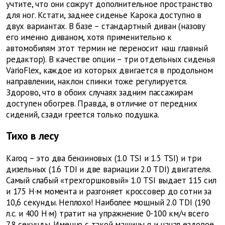
учтите, что они сожрут дополнительное пространство
для ног. Кстати, заднее сиденье Карока доступно в
двух вариантах. В базе – стандартный диван (назову
его именно диваном, хотя применительно к
автомобилям этот термин не переносит наш главный
редактор). В качестве опции – три отдельных сиденья
VarioFlex, каждое из которых двигается в продольном
направлении, наклон спинки тоже регулируется.
Здорово, что в обоих случаях задним пассажирам
доступен обогрев. Правда, в отличие от передних
сидений, сзади греется только подушка.
Тихо в лесу
Karoq – это два бензиновых (1.0 TSI и 1.5 TSI) и три
дизельных (1.6 TDI и две вариации 2.0 TDI) двигателя.
Самый слабый «трехгоршковый» 1.0 TSI выдает 115 сил
и 175 Н·м момента и разгоняет кроссовер до сотни за
10,6 секунды. Неплохо! Наиболее мощный 2.0 TDI (190
л.с. и 400 Н·м) тратит на упражнение 0-100 км/ч всего
7,8 секунды. Именно с такой машины я и начал ездовое