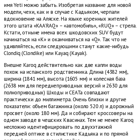
имя Yeti можно забыть. Изобретая название для новой
модели, чехи, как и в случае с Кадьяком, черпали
вдохновение на Аляске. На языке коренных жителей
этого штата «KAA'RAQ» – «автомобиль», «RUQ» – стрела.
Кстати, отныне имена всех шкодовских SUV будут
начинаться на «K» и оканчиваться на «Q». Так что не
удивляйтесь, если следующими станут какие-нибудь
Clondiq (Clondike) или Kayaq (Kayak).
Внешне Karoq действительно как две капли воды
похож на испанского родственника. Длина (4382 мм),
ширина (1841 мм), высота (1605 мм) и колесная база
(2638 мм для переднеприводных версий и 2630 для
полноприводных) Шкоды и СЕАТа совпадают
практически до миллиметра. Очень близки и другие
показатели: объем багажника (около 520 л) и дорожный
просвет (около 180 мм). Да и собирают кроссоверы на
одном заводе в чешских Квасинах. Тем не менее Karoq
несложно идентифицировать по двухэтажной
передней оптике в стилистике Кадьяка и по прямой