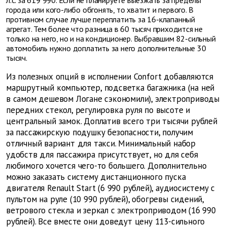
л.с. за 619 990. Если не планируете выезжать за пределы
города или кого-либо обгонять, то хватит и первого. В
противном случае лучше переплатить за 16-клапанный
агрегат. Тем более что разница в 60 тысяч приходится не
только на него, но и на кондиционер. Выбравшим 82-сильный
автомобиль нужно доплатить за него дополнительные 30
тысяч.
Из полезных опций в исполнении Confort добавляются
маршрутный компьютер, подсветка багажника (на ней
в самом дешевом Логане сэкономили), электроприводы
передних стекол, регулировка руля по высоте и
центральный замок. Доплатив всего три тысячи рублей
за пассажирскую подушку безопасности, получим
отличный вариант для такси. Минимальный набор
удобств для пассажира присутствует, но для себя
любимого хочется чего-то большего. Дополнительно
можно заказать систему дистанционного пуска
двигателя Renault Start (6 990 рублей), аудиосистему с
пультом на руле (10 990 рублей), обогревы сидений,
ветрового стекла и зеркал с электроприводом (16 990
рублей). Все вместе они доведут цену 113-сильного