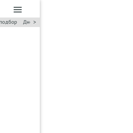
>
подбор
Дневник: Лада Искра
Такси
Форум
ПДД