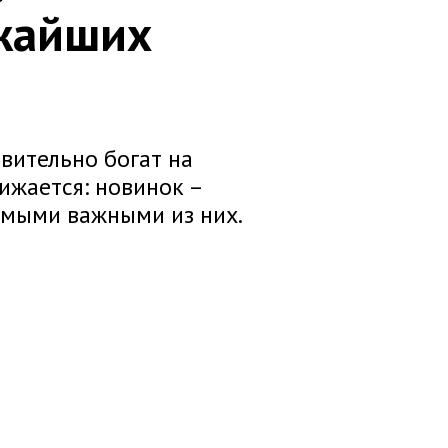
жайших
вительно богат на
ижается: новинок –
амыми важными из них.