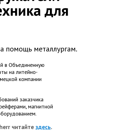
ехника для
на помощь металлургам.
ий в Объединенную
оты на литейно-
емецкой компании
бований заказчика
рейферами, магнитной
оборудованием.
herr читайте
здесь
.