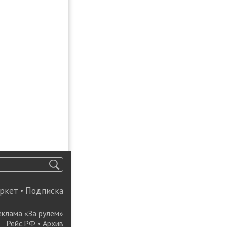
ркет
•
Подписка
еклама «За рулем»
Рейс.РФ
•
Архив