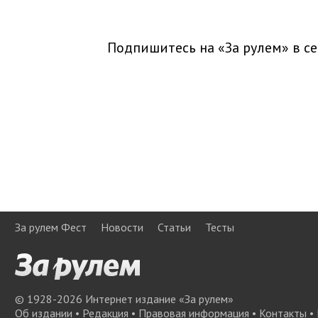
Подпишитесь на «За рулем» в
се
За рулем Фест
Новости
Статьи
Тесты
© 1928-
2026
Интернет издание «За рулем»
Об издании
•
Редакция
•
Правовая информация
•
Контакты
•