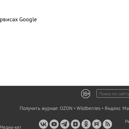
рвисах Google
Получить журнал:
OZON
•
Wildberries
•
Яндекс Ма
Р
Медиа-кит