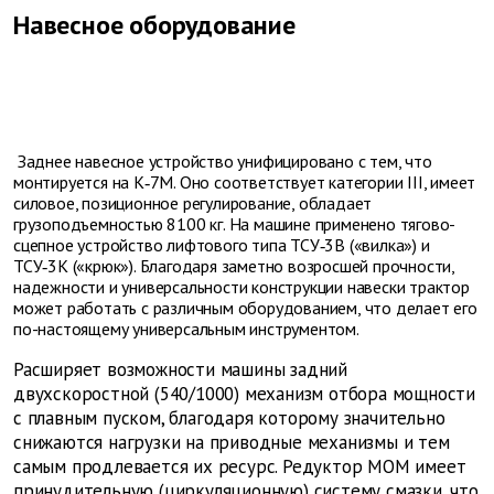
Навесное оборудование
Заднее навесное устройство унифицировано с тем, что
монтируется на К‑7М. Оно соответствует категории III, имеет
силовое, позиционное регулирование, обладает
грузоподъемностью 8100 кг. На машине применено тягово-
сцепное устройство лифтового типа ТСУ‑3В («вилка») и
ТСУ‑3К («крюк»). Благодаря заметно возросшей прочности,
надежности и универсальности конструкции навески трактор
может работать с различным оборудованием, что делает его
по-настоящему универсальным инструментом.
Расширяет возможности машины задний
двухскоростной (540/1000) механизм отбора мощности
с плавным пуском, благодаря которому значительно
снижаются нагрузки на приводные механизмы и тем
самым продлевается их ресурс. Редуктор МОМ имеет
принудительную (циркуляционную) систему смазки, что