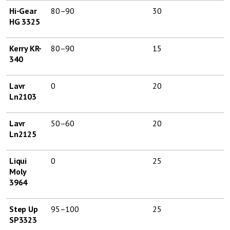
Hi-Gear
80–90
30
HG 3325
Kerry KR-
80–90
15
340
Lavr
0
20
Ln2103
Lavr
50–60
20
Ln2125
Liqui
0
25
Moly
3964
Step Up
95–100
25
SP3323