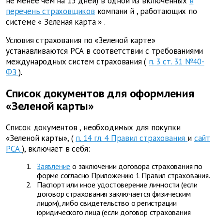
не менее чем на 15 дней) в одной из включенных
в
перечень страховщиков
компани
й
, работающих по
системе
«
Зеленая карта
»
.
Условия страхования по «Зеленой карте»
устанавливаются РСА
в соответствии с требованиями
международных систем страхования (
п. 3 ст. 31 №40-
ФЗ
).
Список документов для оформления
«Зеленой карты»
Список документов
,
необходимых для покупки
«Зеленой карты»,
(
п. 14 гл. 4 Правил страхования
и
сайт
РСА
), включает в себя:
Заявление
о заключении договора страхования по
форме согласно Приложению 1 Правил страхования.
Паспорт или иное удостоверение личности (если
договор страхования заключается физическим
лицом), либо
свидетельство о регистрации
юридического лица (если договор страхования