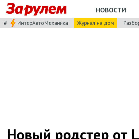
НОВОСТИ
#
ИнтерАвтоМеханика
Журнал на дом
Разбо
Новый родстер от L