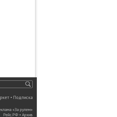
ркет
•
Подписка
еклама «За рулем»
Рейс.РФ
•
Архив