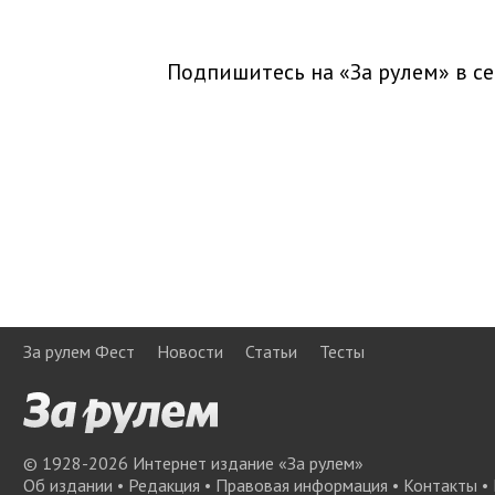
Подпишитесь на «За рулем» в
се
За рулем Фест
Новости
Статьи
Тесты
© 1928-
2026
Интернет издание «За рулем»
Об издании
•
Редакция
•
Правовая информация
•
Контакты
•