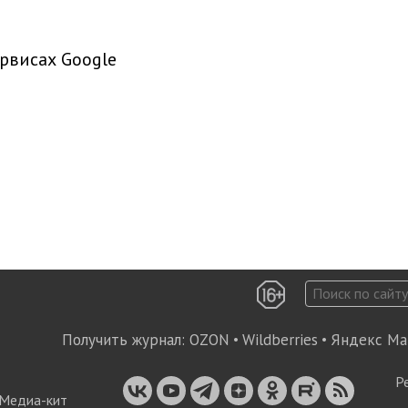
рвисах Google
Получить журнал:
OZON
•
Wildberries
•
Яндекс Ма
Р
Медиа-кит