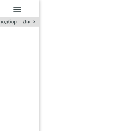
>
подбор
Дневник: Лада Искра
Такси
Форум
ПДД