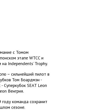
имание с Томом
японском этапе WTCC и
на Independents’ Trophy.
огю – сильнейший пилот в
убков Том Боардмэн -
 - Суперкубок SEAT Leon
eon Венгрия.
9 году команда сохранит
ошлом сезоне.