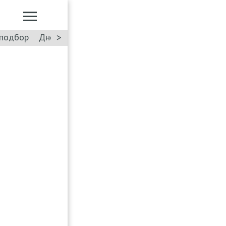
>
подбор
Дневник: Лада Искра
Такси
Форум
ПДД