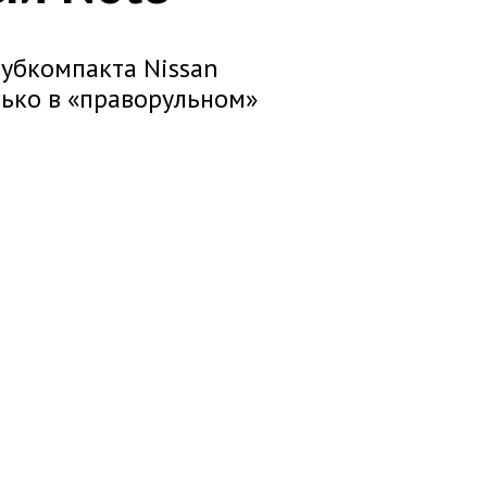
убкомпакта Nissan
лько в «праворульном»