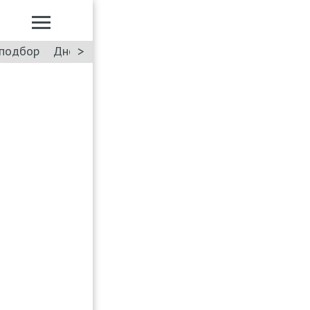
>
подбор
Дневник: Лада Искра
Такси
Форум
ПДД