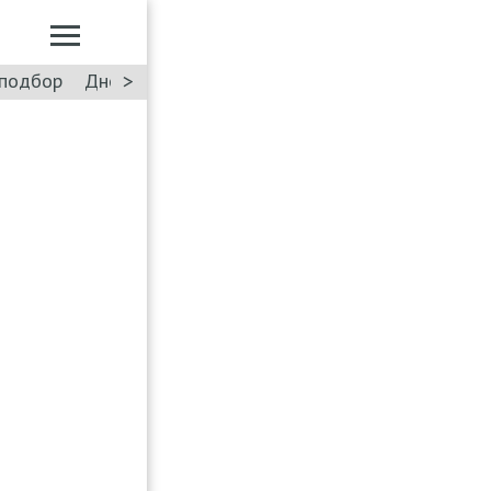
>
подбор
Дневник: Лада Искра
Такси
Форум
ПДД