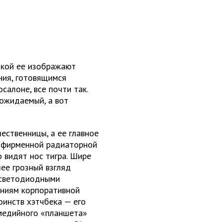
какой ее изображают
ения, готовящимся
салоне, все почти так.
 ожидаемый, а вот
ественницы, а ее главное
 фирменной радиаторной
 видят нос тигра. Шире
ее грозный взгляд
 светодиодными
аниям корпоративной
оинств хэтчбека — его
медийного «планшета»