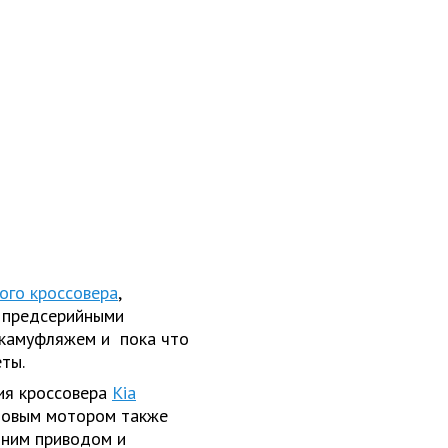
ого кроссовера
,
с предсерийными
 камуфляжем и пока что
ты.
ия кроссовера
Kia
иновым мотором также
дним приводом и