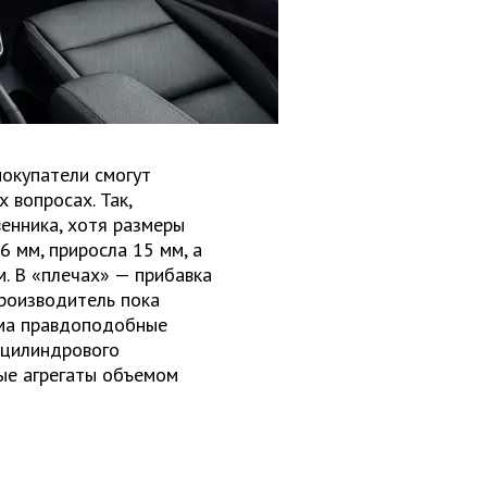
окупатели смогут
 вопросах. Так,
енника, хотя размеры
6 мм, приросла 15 мм, а
м. В «плечах» — прибавка
производитель пока
ьма правдоподобные
хцилиндрового
вые агрегаты объемом