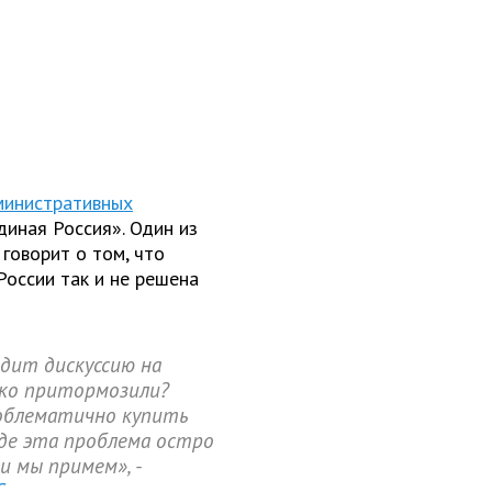
министративных
иная Россия». Один из
 говорит о том, что
России так и не решена
дит дискуссию на
жко притормозили?
роблематично купить
где эта проблема остро
и мы примем», -
С
.