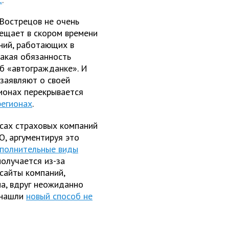
Вострецов не очень
бещает в скором времени
ний, работающих в
такая обязанность
об «автогражданке». И
заявляют о своей
ионах перекрывается
регионах
.
исах страховых компаний
, аргументируя это
полнительные виды
получается из-за
сайты компаний,
а, вдруг неожиданно
 нашли
новый способ не