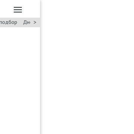
>
подбор
Дневник: Лада Искра
Такси
Форум
ПДД