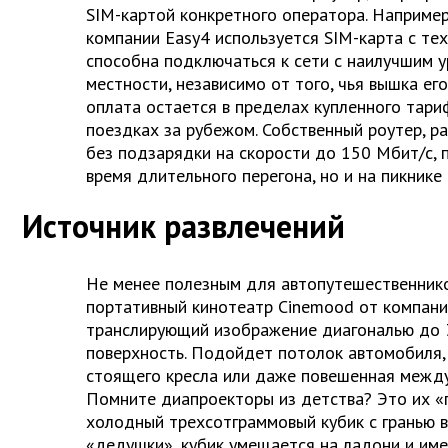
SIM-картой конкретного оператора. Например
компании Easy4 используется SIM-карта с тех
способна подключаться к сети с наилучшим у
местности, независимо от того, чья вышка ег
оплата остается в пределах купленного тари
поездках за рубежом. Собственный роутер, 
без подзарядки на скорости до 150 Mбит/c, 
время длительного перегона, но и на пикнике 
Источник развлечений
Не менее полезным для автопутешественнико
портативный кинотеатр Cinemood от компани
транслирующий изображение диагональю до 
поверхность. Подойдет потолок автомобиля,
стоящего кресла или даже повешенная между
Помните диапроекторы из детства? Это их «п
холодный трехсотграммовый кубик с гранью вс
«дедушки», кубик умещается на ладони и им