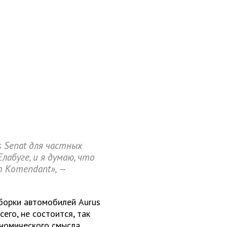
 Senat для частных
лабуге, и я думаю, что
т Komendant», —
сборки автомобилей
Aurus
его, не состоится, так
ономического смысла.