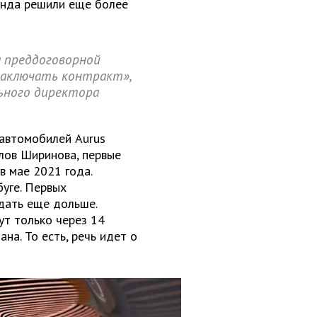
енда решили еще более
на преддоговорной
заключать контракт»,
ьного директора
 автомобилей
Aurus
слов Ширинова, первые
в мае 2021 года.
буге. Первых
дать еще дольше.
ут только через 14
на. То есть, речь идет о