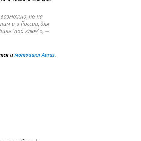
 возможно, но на
им и в России, для
ль "под ключ"», —
тся и
мотоцикл Aurus
.