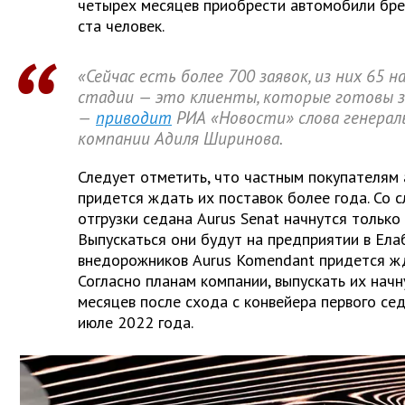
четырех месяцев приобрести автомобили бр
ста человек.
«Сейчас есть более 700 заявок, из них 65 
стадии — это клиенты, которые готовы 
—
приводит
РИА «Новости» слова генерал
компании Адиля Ширинова.
Следует отметить, что частным покупателям
придется ждать их поставок более года. Со 
отгрузки седана Aurus Senat начнутся только 
Выпускаться они будут на предприятии в Ела
внедорожников
Aurus
Komendant придется ж
Согласно планам компании, выпускать их начн
месяцев после схода с конвейера первого седа
июле 2022 года.