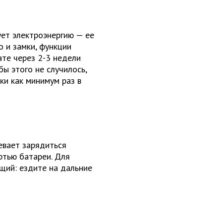
ует электроэнергию — ее
о и замки, функции
ате через 2-3 недели
ы этого не случилось,
ки как минимум раз в
евает зарядиться
ртью батареи. Для
щий: ездите на дальние