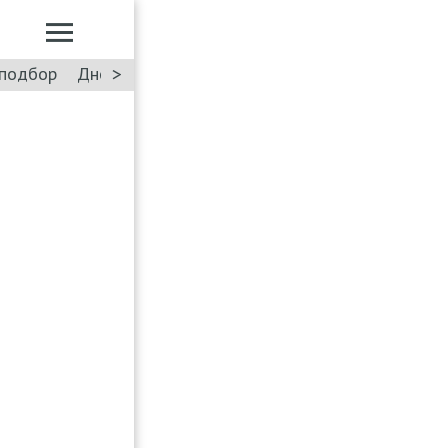
>
подбор
Дневник: Лада Искра
Такси
Форум
ПДД