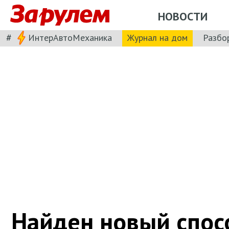
НОВОСТИ
#
ИнтерАвтоМеханика
Журнал на дом
Разбо
Найден новый спос