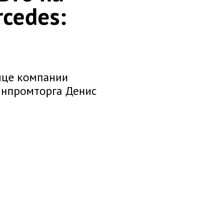
cedes:
и
ице компании
инпромторга Денис