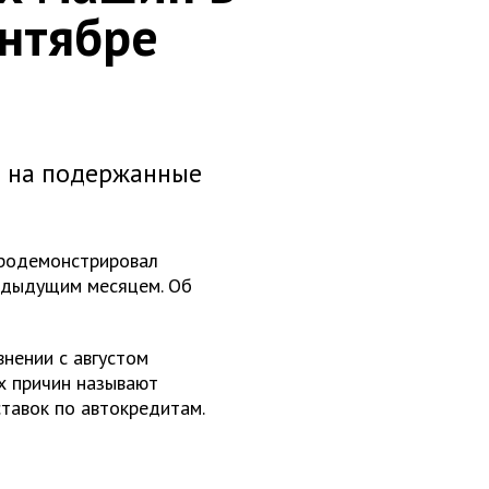
ентябре
а на подержанные
родемонстрировал
редыдущим месяцем. Об
внении с августом
х причин называют
тавок по автокредитам.