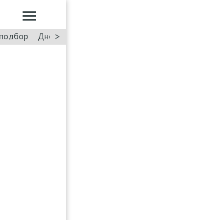
>
подбор
Дневник: Лада Искра
Такси
Форум
ПДД