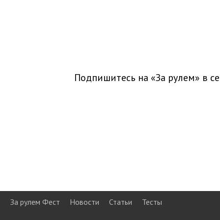
Подпишитесь на «За рулем» в
се
За рулем Фест
Новости
Статьи
Тесты