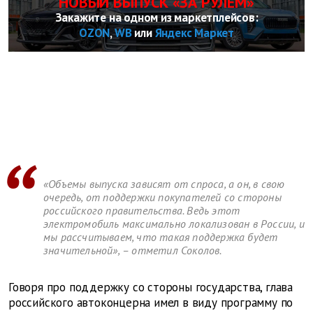
НОВЫЙ ВЫПУСК «ЗА РУЛЕМ»
Закажите на одном из маркетплейсов:
OZON
,
WB
или
Яндекс Маркет
«Объемы выпуска зависят от спроса, а он, в свою
очередь, от поддержки покупателей со стороны
российского правительства. Ведь этот
электромобиль максимально локализован в России, и
мы рассчитываем, что такая поддержка будет
значительной», – отметил Соколов.
Говоря про поддержку со стороны государства, глава
российского автоконцерна имел в виду программу по