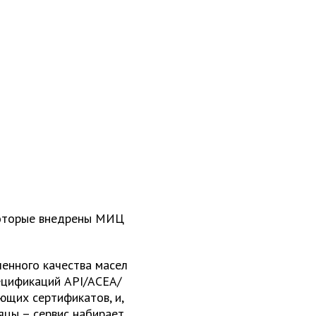
 которые внедрены МИЦ
енного качества масел
ецификаций API/ACEA/
ющих сертификатов, и,
яцы – сервис набирает