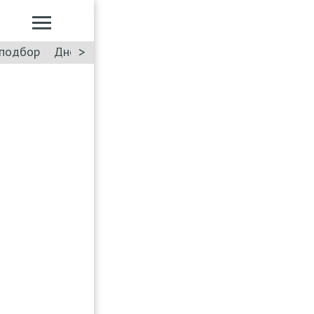
>
подбор
Дневник: Лада Искра
Такси
Форум
ПДД