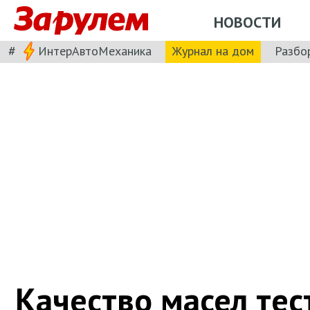
НОВОСТИ
#
ИнтерАвтоМеханика
Журнал на дом
Разбо
Качество масел те