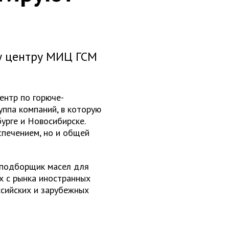
у центру МИЦ ГСМ
нтр по горюче-
уппа компаний, в которую
урге и Новосибирске.
печением, но и общей
подборщик масел для
х с рынка иностранных
ссийских и зарубежных