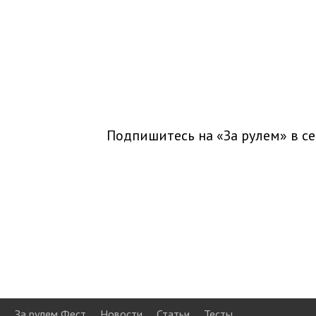
Подпишитесь на «За рулем» в
се
За рулем Фест
Новости
Статьи
Тесты