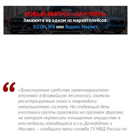
НОВЫЙ ВЫПУСК «ЗА РУЛЕМ»
Закажите на одном из маркетплейсов:
OZON
,
WB
или
Яндекс Маркет
«Транспортные средства правонарушители
отгоняли в ближайшую лесополосу, снимали
регистрационные знаки и повреждали
навигационную систему. На следующий день
участники группы приезжали на грузовом фургоне,
на котором перевозили похищенное имущество в
отстойники, находящиеся в г.о. Домодедово и
Москве», – сообщила пресс-служба ГУ МВД России по