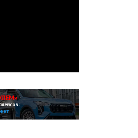
УЛЕМ»
плейсов:
ркет