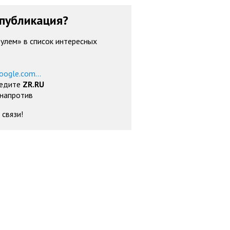
публикация?
рулем» в список интересных
oogle.com...
ведите
ZR.RU
 напротив
 связи!