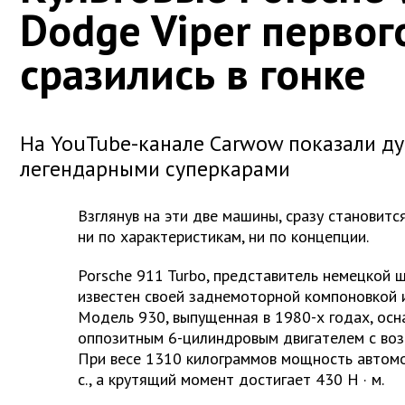
Dodge Viper первог
сразились в гонке
На YouTube-канале Carwow показали д
легендарными суперкарами
Взглянув на эти две машины, сразу становитс
ни по характеристикам, ни по концепции.
Porsche 911 Turbo, представитель немецкой 
известен своей заднемоторной компоновкой 
Модель 930, выпущенная в 1980-х годах, ос
оппозитным 6-цилиндровым двигателем с во
При весе 1310 килограммов мощность автомо
с., а крутящий момент достигает 430 Н
·
м.