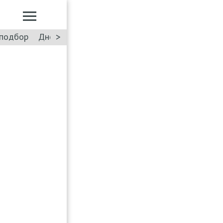
>
подбор
Дневник: Лада Искра
Такси
Форум
ПДД