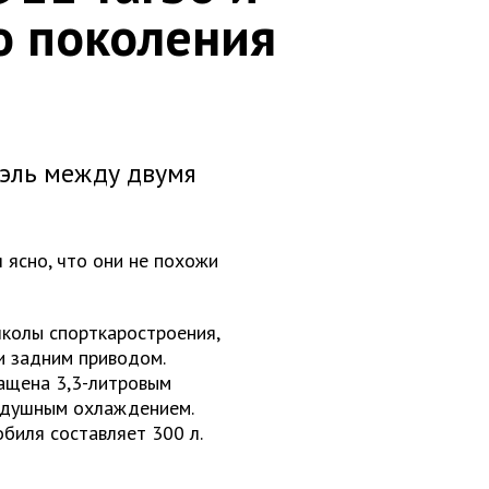
о поколения
уэль между двумя
я ясно, что они не похожи
школы спорткаростроения,
и задним приводом.
нащена 3,3-литровым
здушным охлаждением.
биля составляет 300 л.