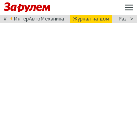
#
>
ИнтерАвтоМеханика
Журнал на дом
Разбор