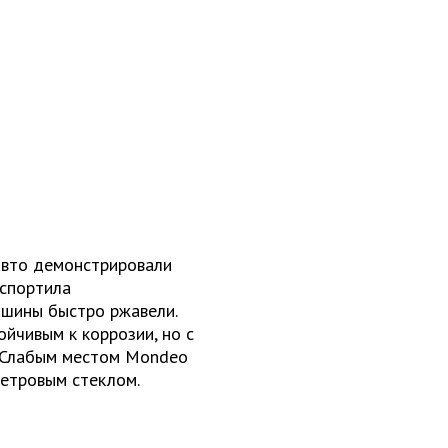
авто демонстрировали
испортила
ашины быстро ржавели.
йчивым к коррозии, но с
. Слабым местом Mondeo
ветровым стеклом.