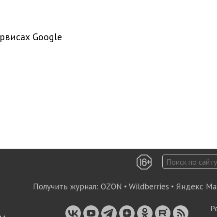
рвисах Google
Получить журнал:
OZON
•
Wildberries
•
Яндекс Ма
Р