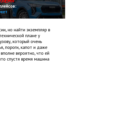
УЛЕМ»
плейсов:
ркет
ии, но найти экземпляр в
технической плане у
кузову, который очень
ья, пороги, капот и даже
 вполне вероятно, что ей
что спустя время машина