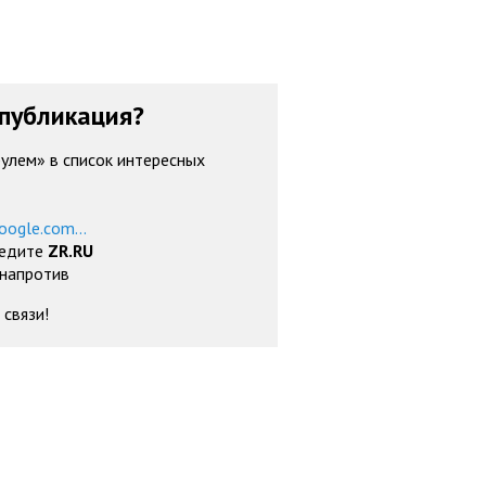
публикация?
рулем» в список интересных
oogle.com...
ведите
ZR.RU
 напротив
 связи!